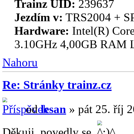
Trainz UID:
239637
Jezdím v:
TRS2004 + S
Hardware:
Intel(R) Co
3.10GHz 4,00GB RAM 
Nahoru
Re: Stránky trainz.cz
od
lesan
» pát 25. říj 
Děkuji, povedly se.