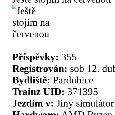
Příspěvky:
355
Registrován:
sob 12. du
Bydliště:
Pardubice
Trainz UID:
371395
Jezdím v:
Jiný simulátor
Hardware:
AMD Ryzen 7 