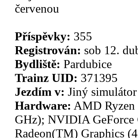
Příspěvky:
355
Registrován:
sob 12. du
Bydliště:
Pardubice
Trainz UID:
371395
Jezdím v:
Jiný simulátor
Hardware:
AMD Ryzen 7 
GHz); NVIDIA GeForce
Radeon(TM) Graphics (