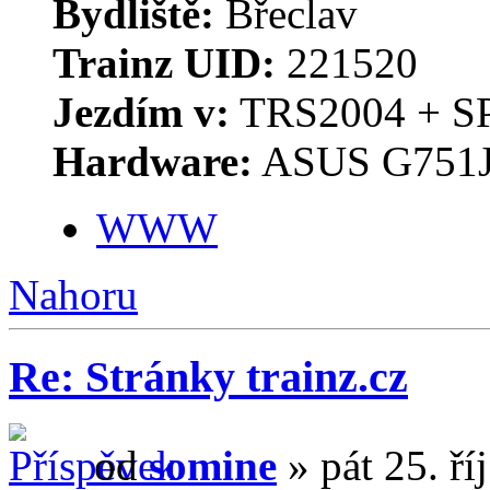
Bydliště:
Břeclav
Trainz UID:
221520
Jezdím v:
TRS2004 + S
Hardware:
ASUS G751J
WWW
Nahoru
Re: Stránky trainz.cz
od
somine
» pát 25. ří