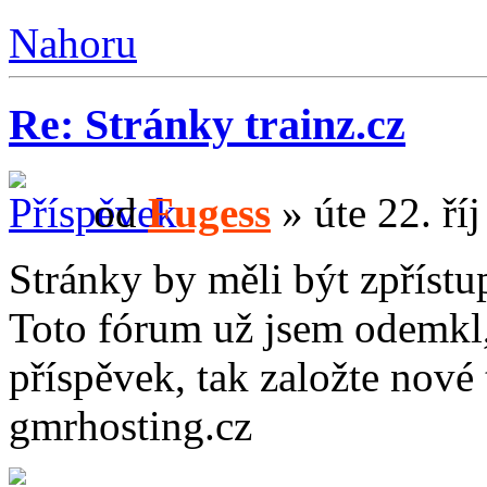
Nahoru
Re: Stránky trainz.cz
od
Fugess
» úte 22. ří
Stránky by měli být zpřístu
Toto fórum už jsem odemkl,
příspěvek, tak založte nové
gmrhosting.cz