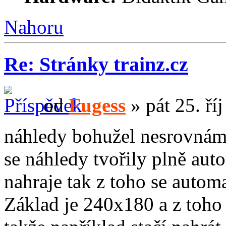
Nahoru
Re: Stránky trainz.cz
od
Fugess
» pát 25. ří
náhledy bohužel nesrovnáme
se náhledy tvořily plně aut
nahraje tak z toho se automa
Základ je 240x180 a z toho 