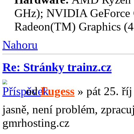
GHz); NVIDIA GeForce
Radeon(TM) Graphics (
Nahoru
Re: Stránky trainz.cz
od
Fugess
» pát 25. ří
jasně, není problém, zpracu
gmrhosting.cz