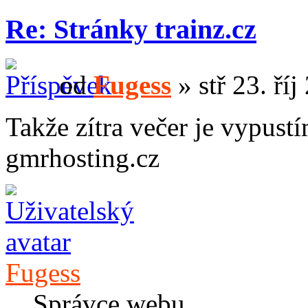
Re: Stránky trainz.cz
od
Fugess
» stř 23. ří
Takže zítra večer je vypust
gmrhosting.cz
Fugess
Správce webu