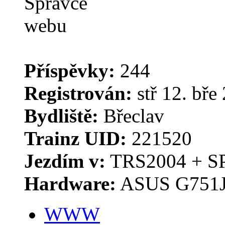
Příspěvky:
244
Registrován:
stř 12. bře
Bydliště:
Břeclav
Trainz UID:
221520
Jezdím v:
TRS2004 + S
Hardware:
ASUS G751J
WWW