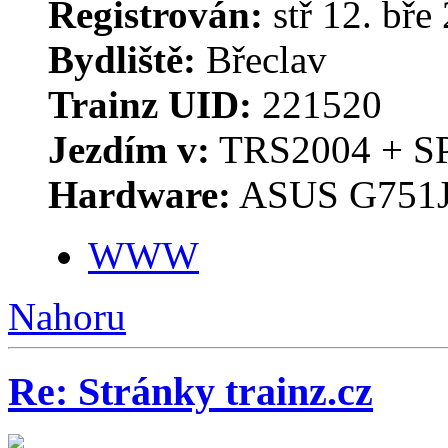
Registrován:
stř 12. bře
Bydliště:
Břeclav
Trainz UID:
221520
Jezdím v:
TRS2004 + S
Hardware:
ASUS G751J
WWW
Nahoru
Re: Stránky trainz.cz