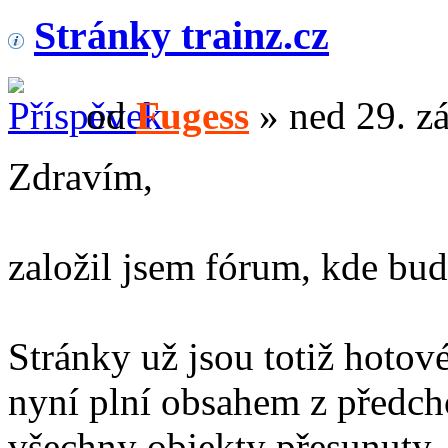
Stránky trainz.cz
od
Fugess
» ned 29. z
Zdravím,
založil jsem fórum, kde bu
Stránky už jsou totiž hotové
nyní plní obsahem z předch
všechny objekty přesunuty,