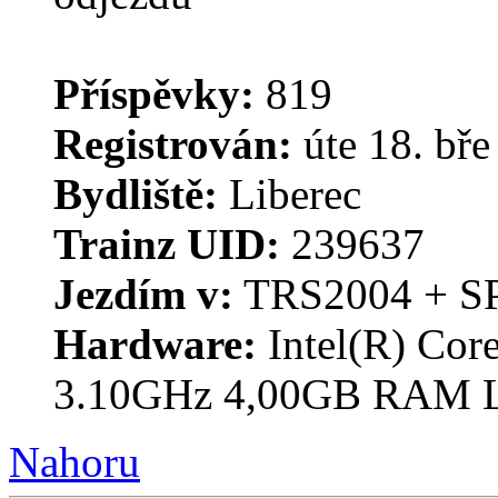
Příspěvky:
819
Registrován:
úte 18. bře
Bydliště:
Liberec
Trainz UID:
239637
Jezdím v:
TRS2004 + S
Hardware:
Intel(R) Co
3.10GHz 4,00GB RAM 
Nahoru