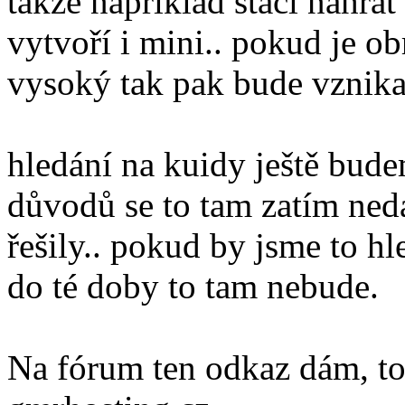
takže například stačí nahrá
vytvoří i mini.. pokud je 
vysoký tak pak bude vznikat
hledání na kuidy ještě bud
důvodů se to tam zatím nedá
řešily.. pokud by jsme to hl
do té doby to tam nebude.
Na fórum ten odkaz dám, to