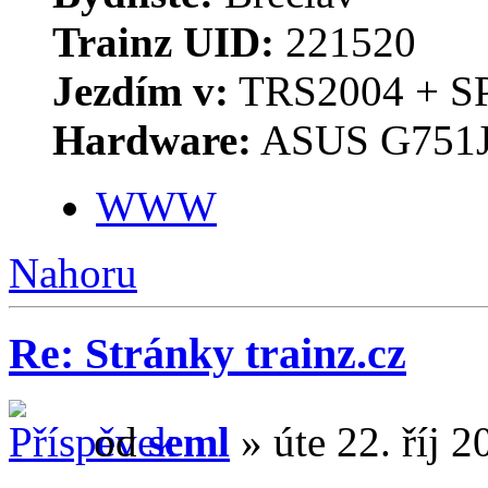
Trainz UID:
221520
Jezdím v:
TRS2004 + S
Hardware:
ASUS G751J
WWW
Nahoru
Re: Stránky trainz.cz
od
seml
» úte 22. říj 