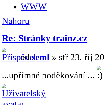
WWW
Nahoru
Re: Stránky trainz.cz
od
seml
» stř 23. říj 2
...upřímné poděkování ...