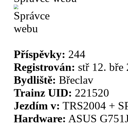
Příspěvky:
244
Registrován:
stř 12. bře
Bydliště:
Břeclav
Trainz UID:
221520
Jezdím v:
TRS2004 + S
Hardware:
ASUS G751J