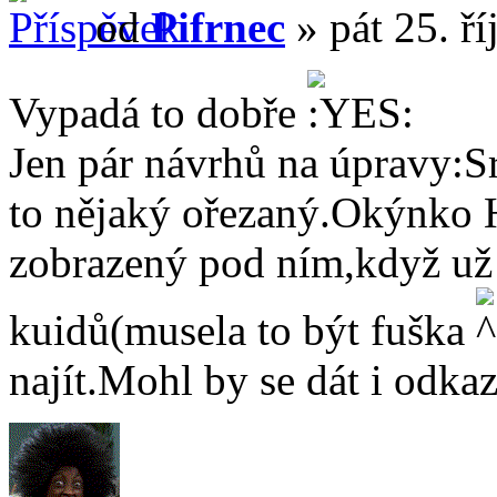
od
Pifrnec
» pát 25. ř
Vypadá to dobře
Jen pár návrhů na úpravy:S
to nějaký ořezaný.Okýnko H
zobrazený pod ním,když už 
kuidů(musela to být fuška
najít.Mohl by se dát i odkaz