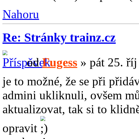
Nahoru
Re: Stránky trainz.cz
od
Fugess
» pát 25. ří
je to možné, že se při přid
admini ukliknuli, ovšem mů
aktualizovat, tak si to klid
opravit