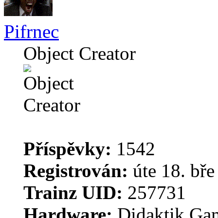
Pifrnec
Object Creator
Příspěvky:
1542
Registrován:
úte 18. bře
Trainz UID:
257731
Hardware:
Didaktik Gam