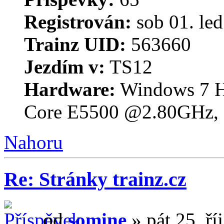
Registrován:
sob 01. le
Trainz UID:
563660
Jezdím v:
TS12
Hardware:
Windows 7 H
Core E5500 @2.80GHz
Nahoru
Re: Stránky trainz.cz
od
somine
» pát 25. ří