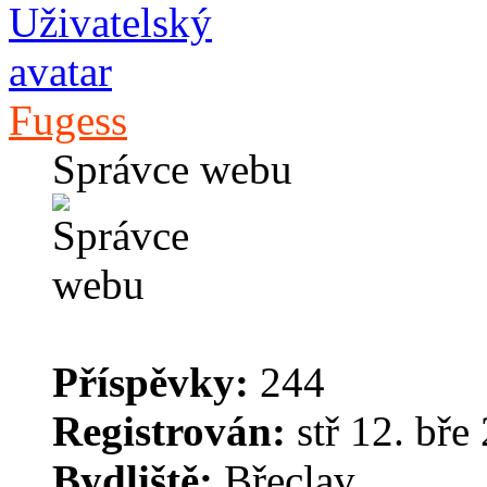
Fugess
Správce webu
Příspěvky:
244
Registrován:
stř 12. bře
Bydliště:
Břeclav