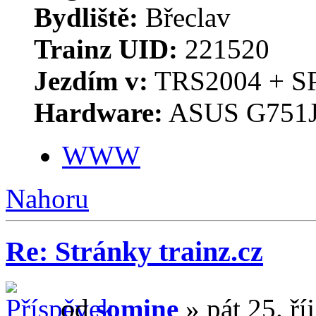
Bydliště:
Břeclav
Trainz UID:
221520
Jezdím v:
TRS2004 + S
Hardware:
ASUS G751J
WWW
Nahoru
Re: Stránky trainz.cz
od
somine
» pát 25. ří