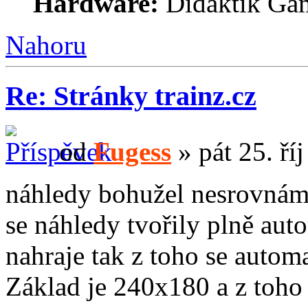
Hardware:
Didaktik Gam
Nahoru
Re: Stránky trainz.cz
od
Fugess
» pát 25. ří
náhledy bohužel nesrovnáme
se náhledy tvořily plně aut
nahraje tak z toho se automa
Základ je 240x180 a z toho 