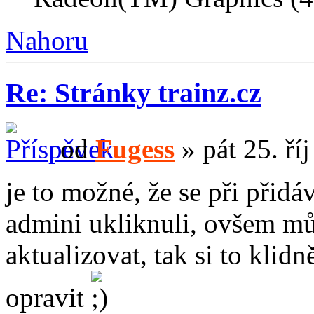
Nahoru
Re: Stránky trainz.cz
od
Fugess
» pát 25. ří
je to možné, že se při přid
admini ukliknuli, ovšem mů
aktualizovat, tak si to klid
opravit