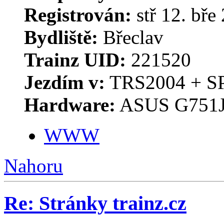
Registrován:
stř 12. bře
Bydliště:
Břeclav
Trainz UID:
221520
Jezdím v:
TRS2004 + S
Hardware:
ASUS G751J
WWW
Nahoru
Re: Stránky trainz.cz