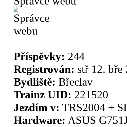
Správce webu
Příspěvky:
244
Registrován:
stř 12. bře
Bydliště:
Břeclav
Trainz UID:
221520
Jezdím v:
TRS2004 + S
Hardware:
ASUS G751J