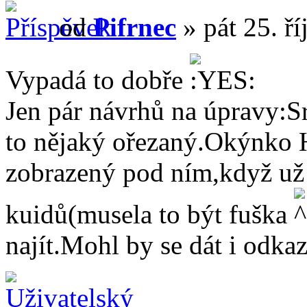
od
Pifrnec
» pát 25. ř
Vypadá to dobře
Jen pár návrhů na úpravy:S
to nějaký ořezaný.Okýnko H
zobrazený pod ním,když už 
kuidů(musela to být fuška
najít.Mohl by se dát i odkaz