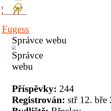
Fugess
Správce webu
Příspěvky:
244
Registrován:
stř 12. bře
Bydliště:
Břeclav