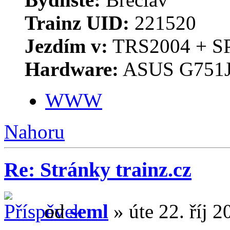
Trainz UID:
221520
Jezdím v:
TRS2004 + S
Hardware:
ASUS G751J
WWW
Nahoru
Re: Stránky trainz.cz
od
seml
» úte 22. říj 