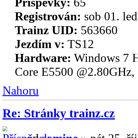
Příspěvky:
65
Registrován:
sob 01. le
Trainz UID:
563660
Jezdím v:
TS12
Hardware:
Windows 7 H
Core E5500 @2.80GHz
Nahoru
Re: Stránky trainz.cz