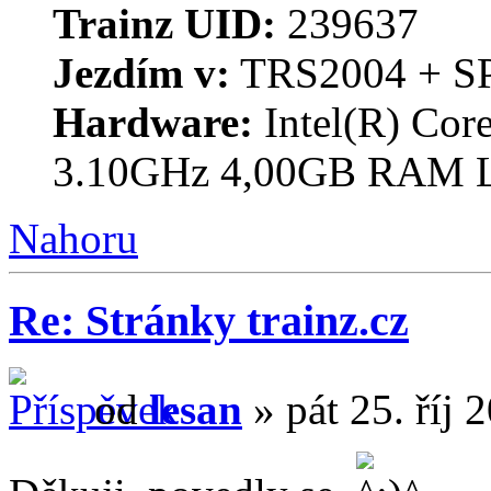
Trainz UID:
239637
Jezdím v:
TRS2004 + S
Hardware:
Intel(R) Co
3.10GHz 4,00GB RAM 
Nahoru
Re: Stránky trainz.cz
od
lesan
» pát 25. říj 