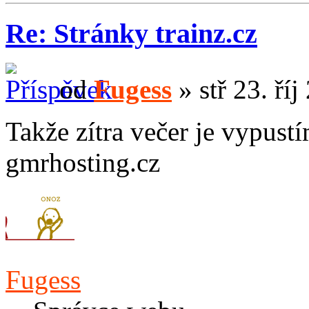
Re: Stránky trainz.cz
od
Fugess
» stř 23. ří
Takže zítra večer je vypust
gmrhosting.cz
Fugess