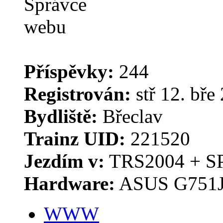
Příspěvky:
244
Registrován:
stř 12. bře
Bydliště:
Břeclav
Trainz UID:
221520
Jezdím v:
TRS2004 + S
Hardware:
ASUS G751J
WWW