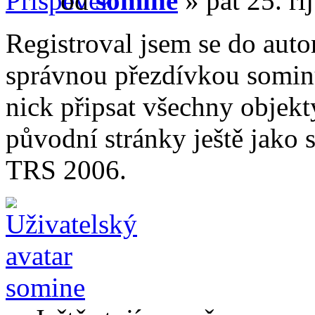
od
somine
» pát 25. ří
Registroval jsem se do auto
správnou přezdívkou somin
nick připsat všechny objekty
původní stránky ještě jako
TRS 2006.
somine