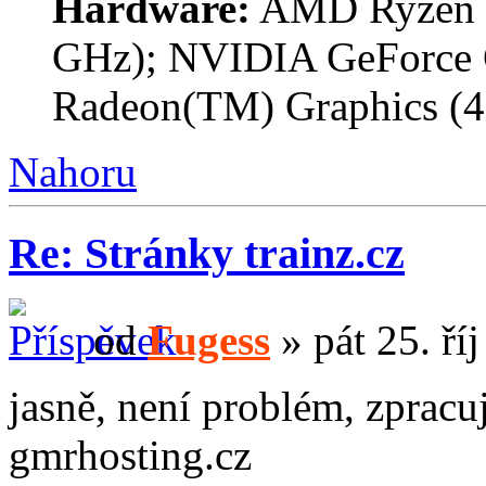
Hardware:
AMD Ryzen 7 
GHz); NVIDIA GeForce
Radeon(TM) Graphics (
Nahoru
Re: Stránky trainz.cz
od
Fugess
» pát 25. ří
jasně, není problém, zpracu
gmrhosting.cz