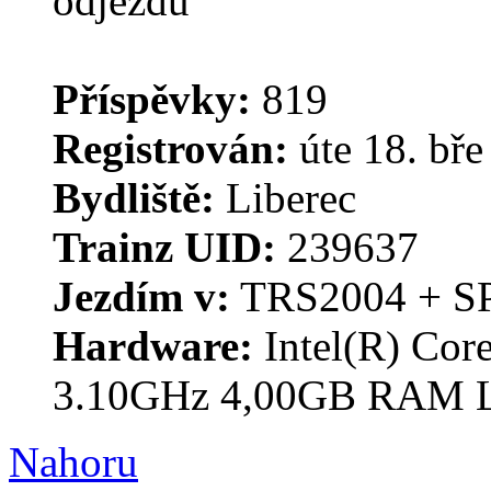
Příspěvky:
819
Registrován:
úte 18. bře
Bydliště:
Liberec
Trainz UID:
239637
Jezdím v:
TRS2004 + S
Hardware:
Intel(R) Co
3.10GHz 4,00GB RAM 
Nahoru