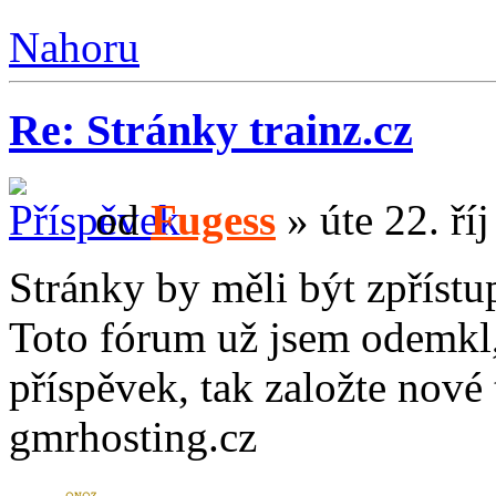
Nahoru
Re: Stránky trainz.cz
od
Fugess
» úte 22. ří
Stránky by měli být zpřístu
Toto fórum už jsem odemkl,
příspěvek, tak založte nové
gmrhosting.cz