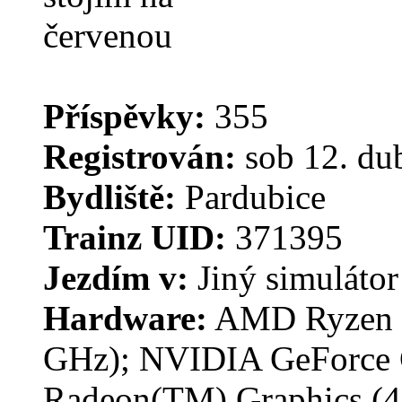
Příspěvky:
355
Registrován:
sob 12. du
Bydliště:
Pardubice
Trainz UID:
371395
Jezdím v:
Jiný simulátor
Hardware:
AMD Ryzen 7 
GHz); NVIDIA GeForce
Radeon(TM) Graphics (