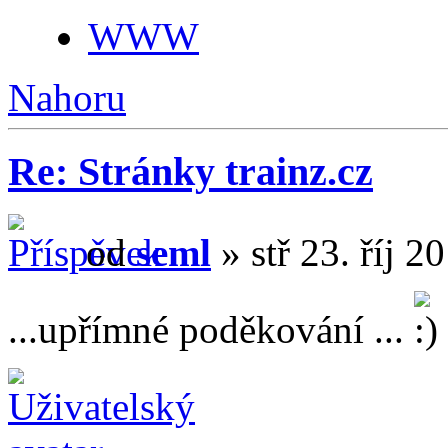
WWW
Nahoru
Re: Stránky trainz.cz
od
seml
» stř 23. říj 2
...upřímné poděkování ...