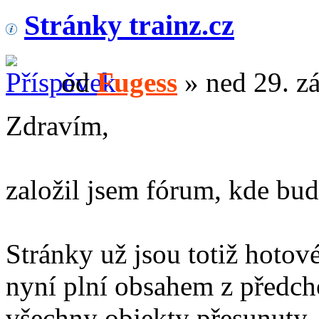
Stránky trainz.cz
od
Fugess
» ned 29. z
Zdravím,
založil jsem fórum, kde bu
Stránky už jsou totiž hotové
nyní plní obsahem z předch
všechny objekty přesunuty,