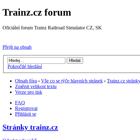
Trainz.cz forum
Oficiální forum Trainz Railroad Simulator CZ, SK
Přejít na Trainz.cz stránky
Přejít na obsah
Pokročilé hledání
Obsah fóra
‹
Vše co se týče hlavních stránek
‹
Trainz.cz stránk
Změnit velikost textu
Verze pro tisk
FAQ
Registrovat
Přihlásit se
Stránky trainz.cz