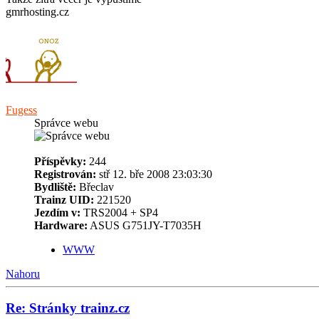
gmrhosting.cz
Fugess
Správce webu
Příspěvky:
244
Registrován:
stř 12. bře 2008 23:03:30
Bydliště:
Břeclav
Trainz UID:
221520
Jezdím v:
TRS2004 + SP4
Hardware:
ASUS G751JY-T7035H
WWW
Nahoru
Re: Stránky trainz.cz