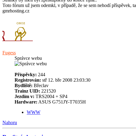
Toto fórum už jsem odemkl, v případě, že se sem nehodí příspěvek, ta
gmrhosting.cz
Fugess
Správce webu
Příspěvky:
244
Registrován:
stř 12. bře 2008 23:03:30
Bydliště:
Břeclav
Trainz UID:
221520
Jezdím v:
TRS2004 + SP4
Hardware:
ASUS G751JY-T7035H
WWW
Nahoru