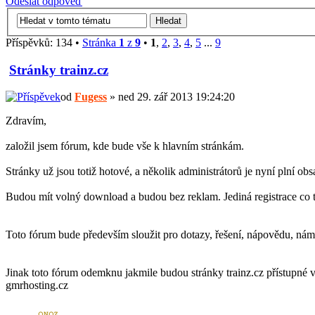
Odeslat odpověď
Příspěvků: 134 •
Stránka
1
z
9
•
1
,
2
,
3
,
4
,
5
...
9
Stránky trainz.cz
od
Fugess
» ned 29. zář 2013 19:24:20
Zdravím,
založil jsem fórum, kde bude vše k hlavním stránkám.
Stránky už jsou totiž hotové, a několik administrátorů je nyní plní 
Budou mít volný download a budou bez reklam. Jediná registrace co ta
Toto fórum bude především sloužit pro dotazy, řešení, nápovědu, námět
Jinak toto fórum odemknu jakmile budou stránky trainz.cz přístupné v
gmrhosting.cz