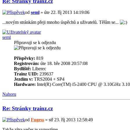
Re: Stránky trainz.cz
od
seml
» úte 22. říj 2013 14:19:06
...novým stránkám přeji mnoho úspěchů a uživatelů. Těším se...
seml
Připravuji se k odjezdu
Příspěvky:
819
Registrován:
úte 18. bře 2008 20:57:08
Bydliště:
Liberec
Trainz UID:
239637
Jezdím v:
TRS2004 + SP4
Hardware:
Intel(R) Core(TM) i5-2400 CPU @ 3.10GHz 3
Nahoru
Re: Stránky trainz.cz
od
Fugess
» stř 23. říj 2013 12:58:49
Takže zítra večer je vypustíme