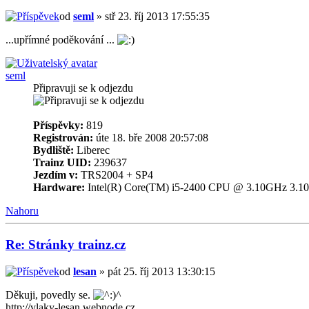
od
seml
» stř 23. říj 2013 17:55:35
...upřímné poděkování ...
seml
Připravuji se k odjezdu
Příspěvky:
819
Registrován:
úte 18. bře 2008 20:57:08
Bydliště:
Liberec
Trainz UID:
239637
Jezdím v:
TRS2004 + SP4
Hardware:
Intel(R) Core(TM) i5-2400 CPU @ 3.10GHz 3
Nahoru
Re: Stránky trainz.cz
od
lesan
» pát 25. říj 2013 13:30:15
Děkuji, povedly se.
http://vlaky-lesan.webnode.cz