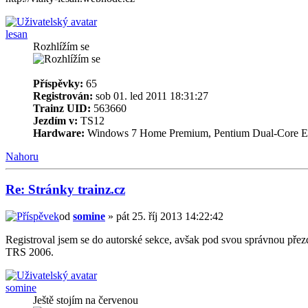
lesan
Rozhlížím se
Příspěvky:
65
Registrován:
sob 01. led 2011 18:31:27
Trainz UID:
563660
Jezdím v:
TS12
Hardware:
Windows 7 Home Premium, Pentium Dual-Core
Nahoru
Re: Stránky trainz.cz
od
somine
» pát 25. říj 2013 14:22:42
Registroval jsem se do autorské sekce, avšak pod svou správnou přez
TRS 2006.
somine
Ještě stojím na červenou