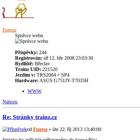
Fugess
Správce webu
Příspěvky:
244
Registrován:
stř 12. bře 2008 23:03:30
Bydliště:
Břeclav
Trainz UID:
221520
Jezdím v:
TRS2004 + SP4
Hardware:
ASUS G751JY-T7035H
WWW
Nahoru
Re: Stránky trainz.cz
od
Fugess
» úte 22. říj 2013 13:40:00
Stránky by měli být zpřístupněny do konce října..