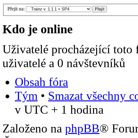
Přejít na:
Kdo je online
Uživatelé procházející toto
uživatelé a 0 návštevníků
Obsah fóra
Tým
•
Smazat všechny co
v UTC + 1 hodina
Založeno na
phpBB
® Foru