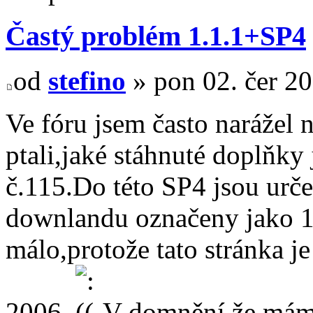
Častý problém 1.1.1+SP4
od
stefino
» pon 02. čer 2
Ve fóru jsem často narážel 
ptali,jaké stáhnuté doplňky
č.115.Do této SP4 jsou urče
downlandu označeny jako 1
málo,protože tato stránka 
2006.
V domnění,že mám 