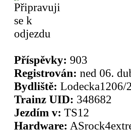
Příspěvky:
903
Registrován:
ned 06. du
Bydliště:
Lodecka1206/2
Trainz UID:
348682
Jezdím v:
TS12
Hardware:
ASrock4extr