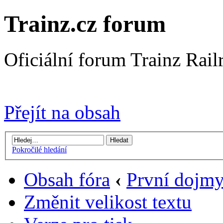
Trainz.cz forum
Oficiální forum Trainz Rai
Přejít na Trainz.cz stránky
Přejít na obsah
Pokročilé hledání
Obsah fóra
‹
První dojm
Změnit velikost textu