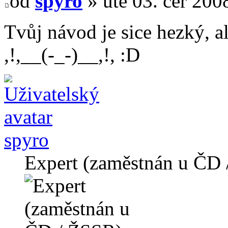
od
spyro
» úte 03. čer 200
Tvůj návod je sice hezký, al
,!,__(-_-)__,!, :D
spyro
Expert (zaměstnán u ČD