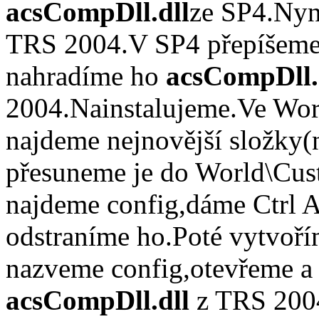
acsCompDll.dll
ze SP4.Nyn
TRS 2004.V SP4 přepíšeme 
nahradíme ho
acsCompDll.
2004.Nainstalujeme.Ve Wor
najdeme nejnovější složky(
přesuneme je do World\Cus
najdeme config,dáme Ctrl A
odstraníme ho.Poté vytvoří
nazveme config,otevřeme a
acsCompDll.dll
z TRS 2004