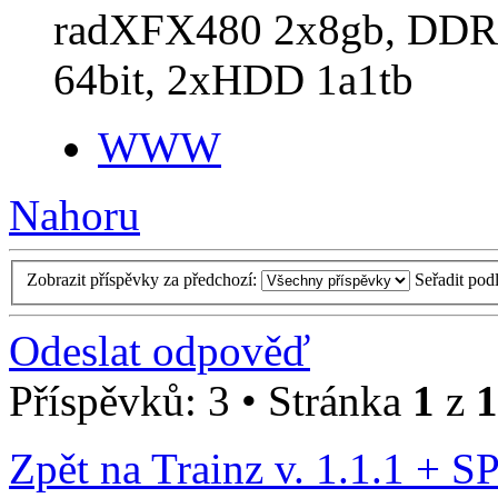
radXFX480 2x8gb, DDR4
64bit, 2xHDD 1a1tb
WWW
Nahoru
Zobrazit příspěvky za předchozí:
Seřadit pod
Odeslat odpověď
Příspěvků: 3 • Stránka
1
z
1
Zpět na Trainz v. 1.1.1 + S