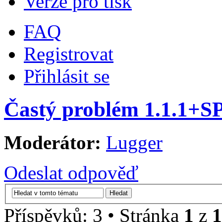
Verze pro tisk
FAQ
Registrovat
Přihlásit se
Častý problém 1.1.1+S
Moderátor:
Lugger
Odeslat odpověď
Příspěvků: 3 • Stránka
1
z
1