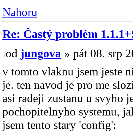
Nahoru
Re: Častý problém 1.1.1
od
jungova
» pát 08. srp 
v tomto vlaknu jsem jeste n
je. ten navod je pro me sloz
asi radeji zustanu u svyho
pochopitelnyho systemu, jak
jsem tento stary 'config':