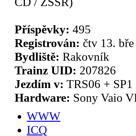
Příspěvky:
495
Registrován:
čtv 13. bře
Bydliště:
Rakovník
Trainz UID:
207826
Jezdím v:
TRS06 + SP1
Hardware:
Sony Vaio 
WWW
ICQ