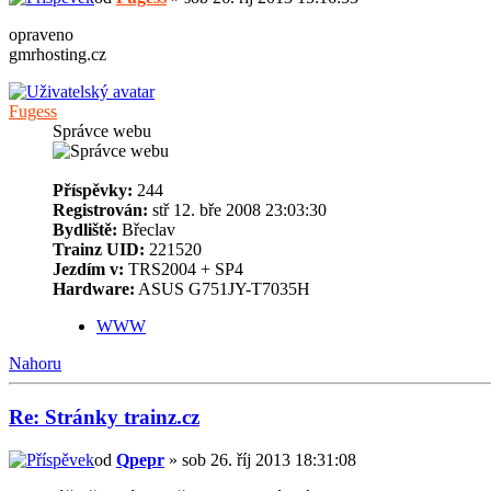
opraveno
gmrhosting.cz
Fugess
Správce webu
Příspěvky:
244
Registrován:
stř 12. bře 2008 23:03:30
Bydliště:
Břeclav
Trainz UID:
221520
Jezdím v:
TRS2004 + SP4
Hardware:
ASUS G751JY-T7035H
WWW
Nahoru
Re: Stránky trainz.cz
od
Qpepr
» sob 26. říj 2013 18:31:08