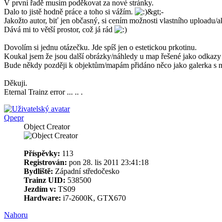
V první řadě musím poděkovat za nové stránky.
Dalo to jistě hodně práce a toho si vážím.
Jakožto autor, biť jen občasný, si cením možnosti vlastního uploadu/a
Dává mi to větší prostor, což já rád
Dovolím si jednu otázečku. Jde spíš jen o estetickou prkotinu.
Koukal jsem že jsou další obrázky/náhledy u map řešené jako odkazy 
Bude někdy později k objektům/mapám přidáno něco jako galerka s n
Děkuji.
Eternal Trainz error ... .. .
Qpepr
Object Creator
Příspěvky:
113
Registrován:
pon 28. lis 2011 23:41:18
Bydliště:
Západní středočesko
Trainz UID:
538500
Jezdím v:
TS09
Hardware:
i7-2600K, GTX670
Nahoru