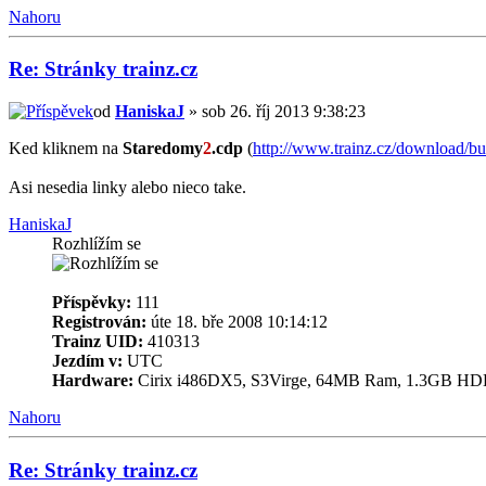
Nahoru
Re: Stránky trainz.cz
od
HaniskaJ
» sob 26. říj 2013 9:38:23
Ked kliknem na
Staredomy
2
.cdp
(
http://www.trainz.cz/download/bu
Asi nesedia linky alebo nieco take.
HaniskaJ
Rozhlížím se
Příspěvky:
111
Registrován:
úte 18. bře 2008 10:14:12
Trainz UID:
410313
Jezdím v:
UTC
Hardware:
Cirix i486DX5, S3Virge, 64MB Ram, 1.3GB HD
Nahoru
Re: Stránky trainz.cz