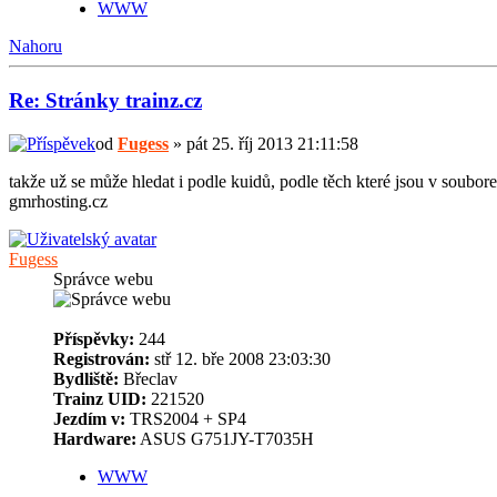
WWW
Nahoru
Re: Stránky trainz.cz
od
Fugess
» pát 25. říj 2013 21:11:58
takže už se může hledat i podle kuidů, podle těch které jsou v soubo
gmrhosting.cz
Fugess
Správce webu
Příspěvky:
244
Registrován:
stř 12. bře 2008 23:03:30
Bydliště:
Břeclav
Trainz UID:
221520
Jezdím v:
TRS2004 + SP4
Hardware:
ASUS G751JY-T7035H
WWW