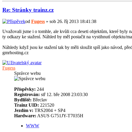
Re: Stránky trainz.cz
od
Fugess
» sob 26. říj 2013 18:41:38
Uvažovali jsme i o tomhle, ale kvůli cca deseti objektům, které byly na
ty odkazy ke stažení. Náhled by měl postačit na vystihnutí objektu/ma
Náhledy když jsou ke stažení tak by měli sloužit spíš jako návod, pře
gmrhosting.cz
Fugess
Správce webu
Příspěvky:
244
Registrován:
stř 12. bře 2008 23:03:30
Bydliště:
Břeclav
Trainz UID:
221520
Jezdím v:
TRS2004 + SP4
Hardware:
ASUS G751JY-T7035H
WWW