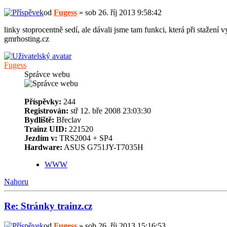
od
Fugess
» sob 26. říj 2013 9:58:42
linky stoprocentně sedí, ale dávali jsme tam funkci, která při stažení
gmrhosting.cz
Fugess
Správce webu
Příspěvky:
244
Registrován:
stř 12. bře 2008 23:03:30
Bydliště:
Břeclav
Trainz UID:
221520
Jezdím v:
TRS2004 + SP4
Hardware:
ASUS G751JY-T7035H
WWW
Nahoru
Re: Stránky trainz.cz
od
Fugess
» sob 26. říj 2013 15:16:53