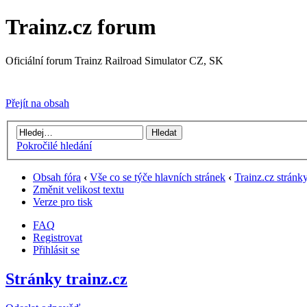
Trainz.cz forum
Oficiální forum Trainz Railroad Simulator CZ, SK
Přejít na Trainz.cz stránky
Přejít na obsah
Pokročilé hledání
Obsah fóra
‹
Vše co se týče hlavních stránek
‹
Trainz.cz stránk
Změnit velikost textu
Verze pro tisk
FAQ
Registrovat
Přihlásit se
Stránky trainz.cz