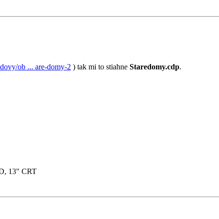
dovy/ob ... are-domy-2
) tak mi to stiahne
Staredomy.cdp
.
D, 13" CRT