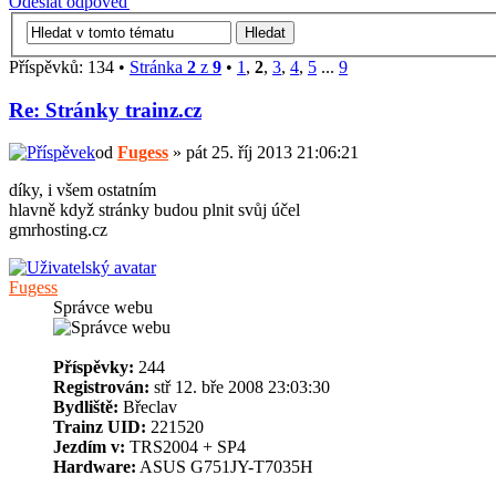
Odeslat odpověď
Příspěvků: 134 •
Stránka
2
z
9
•
1
,
2
,
3
,
4
,
5
...
9
Re: Stránky trainz.cz
od
Fugess
» pát 25. říj 2013 21:06:21
díky, i všem ostatním
hlavně když stránky budou plnit svůj účel
gmrhosting.cz
Fugess
Správce webu
Příspěvky:
244
Registrován:
stř 12. bře 2008 23:03:30
Bydliště:
Břeclav
Trainz UID:
221520
Jezdím v:
TRS2004 + SP4
Hardware:
ASUS G751JY-T7035H