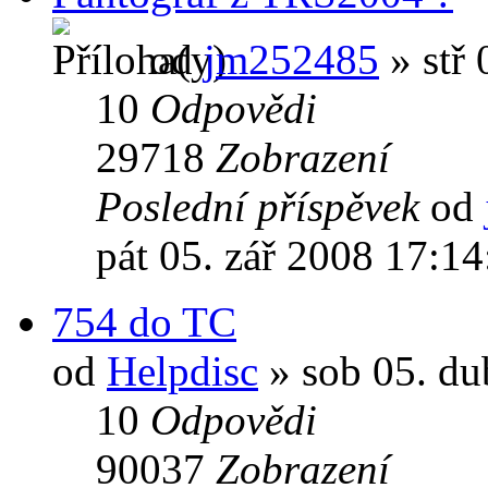
od
jm252485
» stř 
10
Odpovědi
29718
Zobrazení
Poslední příspěvek
od
pát 05. zář 2008 17:14
754 do TC
od
Helpdisc
» sob 05. du
10
Odpovědi
90037
Zobrazení