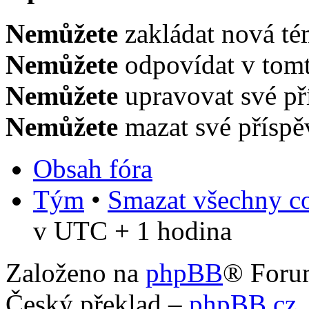
Nemůžete
zakládat nová té
Nemůžete
odpovídat v tomt
Nemůžete
upravovat své př
Nemůžete
mazat své příspě
Obsah fóra
Tým
•
Smazat všechny co
v UTC + 1 hodina
Založeno na
phpBB
® Foru
Český překlad –
phpBB.cz