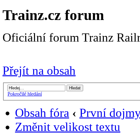
Trainz.cz forum
Oficiální forum Trainz Rai
Přejít na Trainz.cz stránky
Přejít na obsah
Pokročilé hledání
Obsah fóra
‹
První dojm
Změnit velikost textu