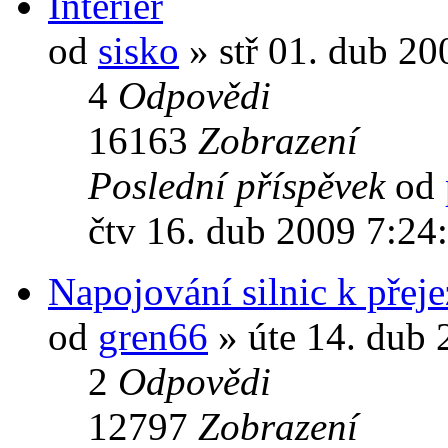
Interier
od
sisko
» stř 01. dub 20
4
Odpovědi
16163
Zobrazení
Poslední příspěvek
od
čtv 16. dub 2009 7:24
Napojování silnic k pře
od
gren66
» úte 14. dub 
2
Odpovědi
12797
Zobrazení