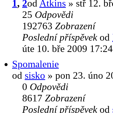
1
,
2
od
Atkins
» stř 12. b
25
Odpovědi
192763
Zobrazení
Poslední příspěvek
od
úte 10. bře 2009 17:2
Spomalenie
od
sisko
» pon 23. úno 2
0
Odpovědi
8617
Zobrazení
Poslední příspěvek
od