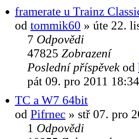
framerate u Trainz Classi
od
tommik60
» úte 22. l
7
Odpovědi
47825
Zobrazení
Poslední příspěvek
od
pát 09. pro 2011 18:3
TC a W7 64bit
od
Pifrnec
» stř 07. pro 
1
Odpovědi