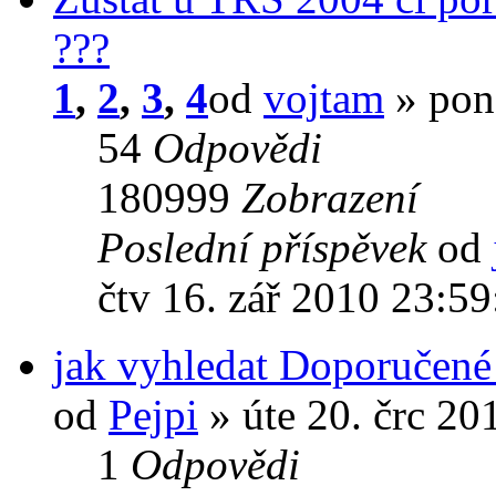
???
1
,
2
,
3
,
4
od
vojtam
» pon
54
Odpovědi
180999
Zobrazení
Poslední příspěvek
od
čtv 16. zář 2010 23:59
jak vyhledat Doporučené
od
Pejpi
» úte 20. črc 20
1
Odpovědi