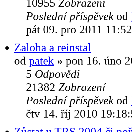
10955
Zobrazení
Poslední příspěvek
od
pát 09. pro 2011 11:5
Zaloha a reinstal
od
patek
» pon 16. úno 2
5
Odpovědi
21382
Zobrazení
Poslední příspěvek
od
čtv 14. říj 2010 19:18
Zůstat u TRS 2004 či poř