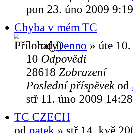
pon 23. úno 2009 9:1
Chyba v mém TC
od
Denno
» úte 10.
10
Odpovědi
28618
Zobrazení
Poslední příspěvek
od
stř 11. úno 2009 14:2
TC CZECH
od
patek
» stř 14. kvě 2