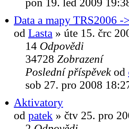
pon 19. led 2009 19:3
Data a mapy TRS2006 -
od
Lasta
» úte 15. črc 20
14
Odpovědi
34728
Zobrazení
Poslední příspěvek
od
sob 27. pro 2008 18:2
Aktivatory
od
patek
» čtv 25. pro 2
2
Odpovědi