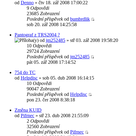
od
Denno
» čtv 18. zář 2008 17:00:22
9
Odpovědi
23685
Zobrazení
Poslední příspěvek
od
bumbrdlik
sob 20. zář 2008 14:25:58
Pantograf z TRS2004 ?
od
jm252485
» stř 03. zář 2008 19:58:20
10
Odpovědi
29724
Zobrazení
Poslední příspěvek
od
jm252485
pát 05. zář 2008 17:14:52
754 do TC
od
Helpdisc
» sob 05. dub 2008 16:14:15
10
Odpovědi
90047
Zobrazení
Poslední příspěvek
od
Helpdisc
pon 23. čer 2008 8:38:18
Změna KUID
od
Pifrnec
» stř 23. dub 2008 21:55:09
2
Odpovědi
32560
Zobrazení
Poslední příspěvek
od
Pifrnec