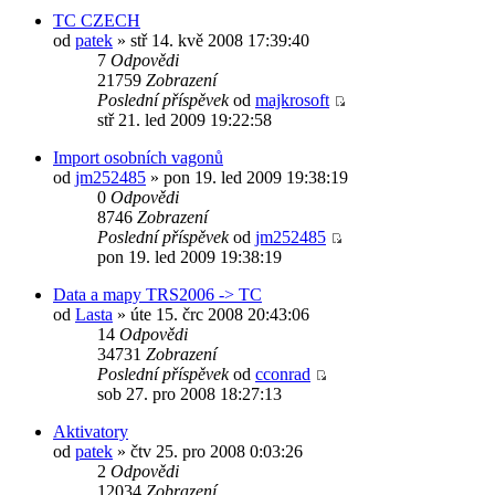
TC CZECH
od
patek
» stř 14. kvě 2008 17:39:40
7
Odpovědi
21759
Zobrazení
Poslední příspěvek
od
majkrosoft
stř 21. led 2009 19:22:58
Import osobních vagonů
od
jm252485
» pon 19. led 2009 19:38:19
0
Odpovědi
8746
Zobrazení
Poslední příspěvek
od
jm252485
pon 19. led 2009 19:38:19
Data a mapy TRS2006 -> TC
od
Lasta
» úte 15. črc 2008 20:43:06
14
Odpovědi
34731
Zobrazení
Poslední příspěvek
od
cconrad
sob 27. pro 2008 18:27:13
Aktivatory
od
patek
» čtv 25. pro 2008 0:03:26
2
Odpovědi
12034
Zobrazení