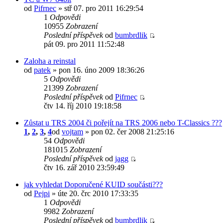
od
Pifrnec
» stř 07. pro 2011 16:29:54
1
Odpovědi
10955
Zobrazení
Poslední příspěvek
od
bumbrdlik
pát 09. pro 2011 11:52:48
Zaloha a reinstal
od
patek
» pon 16. úno 2009 18:36:26
5
Odpovědi
21399
Zobrazení
Poslední příspěvek
od
Pifrnec
čtv 14. říj 2010 19:18:58
Zůstat u TRS 2004 či pořejít na TRS 2006 nebo T-Classics ???
1
,
2
,
3
,
4
od
vojtam
» pon 02. čer 2008 21:25:16
54
Odpovědi
181015
Zobrazení
Poslední příspěvek
od
jagg
čtv 16. zář 2010 23:59:49
jak vyhledat Doporučené KUID součásti???
od
Pejpi
» úte 20. črc 2010 17:33:35
1
Odpovědi
9982
Zobrazení
Poslední příspěvek
od
bumbrdlik