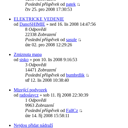
Poslední příspěvek
od
patek
čtv 25. pro 2008 17:30:53
ELEKTRICKE VEDENIE
od
DanoSHIMIE
» ned 16. lis 2008 14:47:56
8
Odpovědi
22338
Zobrazení
Poslední příspěvek
od
sasule
úte 02. pro 2008 12:29:26
Zmiznuta mapa
od
sisko
» pon 10. lis 2008 9:16:53
3
Odpovědi
14471
Zobrazení
Poslední příspěvek
od
bumbrdlik
stř 12. lis 2008 10:38:40
Mizející podvozek
od
radoslavcz
» sob 11. říj 2008 22:30:39
1
Odpovědi
9963
Zobrazení
Poslední příspěvek
od
FallCz
úte 14. říj 2008 15:58:11
Nejdou přidat nádraží