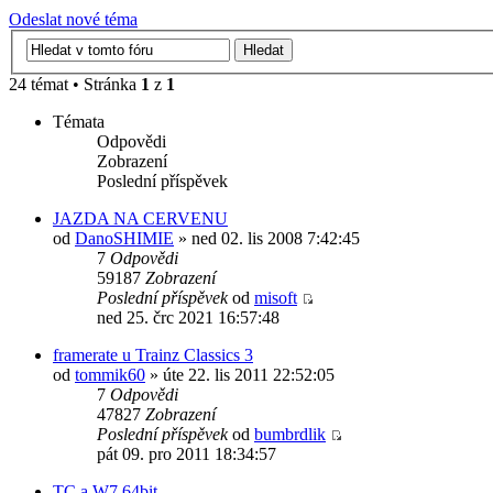
Odeslat nové téma
24 témat • Stránka
1
z
1
Témata
Odpovědi
Zobrazení
Poslední příspěvek
JAZDA NA CERVENU
od
DanoSHIMIE
» ned 02. lis 2008 7:42:45
7
Odpovědi
59187
Zobrazení
Poslední příspěvek
od
misoft
ned 25. črc 2021 16:57:48
framerate u Trainz Classics 3
od
tommik60
» úte 22. lis 2011 22:52:05
7
Odpovědi
47827
Zobrazení
Poslední příspěvek
od
bumbrdlik
pát 09. pro 2011 18:34:57
TC a W7 64bit