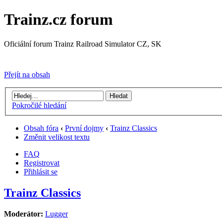
Trainz.cz forum
Oficiální forum Trainz Railroad Simulator CZ, SK
Přejít na Trainz.cz stránky
Přejít na obsah
Pokročilé hledání
Obsah fóra
‹
První dojmy
‹
Trainz Classics
Změnit velikost textu
FAQ
Registrovat
Přihlásit se
Trainz Classics
Moderátor:
Lugger