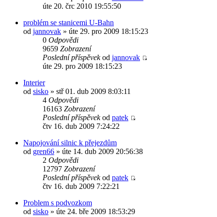
úte 20. črc 2010 19:55:50
problém se stanicemi U-Bahn
od
jannovak
» úte 29. pro 2009 18:15:23
0
Odpovědi
9659
Zobrazení
Poslední příspěvek
od
jannovak
úte 29. pro 2009 18:15:23
Interier
od
sisko
» stř 01. dub 2009 8:03:11
4
Odpovědi
16163
Zobrazení
Poslední příspěvek
od
patek
čtv 16. dub 2009 7:24:22
Napojování silnic k přejezdům
od
gren66
» úte 14. dub 2009 20:56:38
2
Odpovědi
12797
Zobrazení
Poslední příspěvek
od
patek
čtv 16. dub 2009 7:22:21
Problem s podvozkom
od
sisko
» úte 24. bře 2009 18:53:29