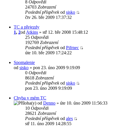
8
Odpovědi
24703
Zobrazení
Poslední příspěvek
od
sisko
čtv 26. bře 2009 17:37:32
TC a přejezdy
1
,
2
od
Atkins
» stř 12. bře 2008 15:48:12
25
Odpovědi
192769
Zobrazení
Poslední příspěvek
od
Pifrnec
úte 10. bře 2009 17:24:22
Spomalenie
od
sisko
» pon 23. úno 2009 9:19:09
0
Odpovědi
8618
Zobrazení
Poslední příspěvek
od
sisko
pon 23. úno 2009 9:19:09
Chyba v mém TC
od
Denno
» úte 10. úno 2009 11:56:33
10
Odpovědi
28621
Zobrazení
Poslední příspěvek
od
ales
stř 11. úno 2009 14:28:55