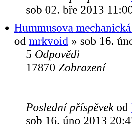
sob 02. bře 2013 11:0
Hummusova mechanická 
od
mrkvoid
» sob 16. ún
5
Odpovědi
17870
Zobrazení
Poslední příspěvek
od
sob 16. úno 2013 20:4