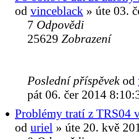
od
vinceblack
» úte 03. 
7
Odpovědi
25629
Zobrazení
Poslední příspěvek
od
pát 06. čer 2014 8:10:
Problémy tratí z TRS04
od
uriel
» úte 20. kvě 20