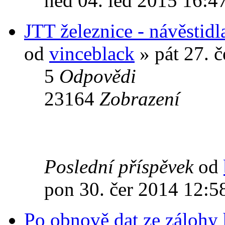
ned 04. led 2015 16:4
JTT železnice - návěstidl
od
vinceblack
» pát 27. 
5
Odpovědi
23164
Zobrazení
Poslední příspěvek
od
pon 30. čer 2014 12:5
Po obnově dat ze zálohy