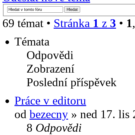
69 témat •
Stránka
1
z
3
•
1
Témata
Odpovědi
Zobrazení
Poslední příspěvek
Práce v editoru
od
bezecny
» ned 17. lis
8
Odpovědi