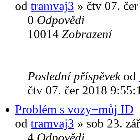
od
tramvaj3
» čtv 07. če
0
Odpovědi
10014
Zobrazení
Poslední příspěvek
od
čtv 07. čer 2018 9:55:
Problém s vozy+můj ID
od
tramvaj3
» sob 23. zá
4
Odpovědi