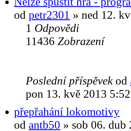
Nelze spustit hra - progr
od
petr2301
» ned 12. kv
1
Odpovědi
11436
Zobrazení
Poslední příspěvek
od
pon 13. kvě 2013 5:52
přepřahání lokomotivy
od
antb50
» sob 06. dub 