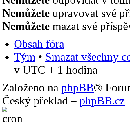
Nemůžete
upravovat své př
Nemůžete
mazat své příspě
Obsah fóra
Tým
•
Smazat všechny co
v UTC + 1 hodina
Založeno na
phpBB
® Foru
Český překlad –
phpBB.cz