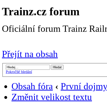
Trainz.cz forum
Oficiální forum Trainz Rai
Přejít na Trainz.cz stránky
Přejít na obsah
Pokročilé hledání
Obsah fóra
‹
První dojm
Změnit velikost textu