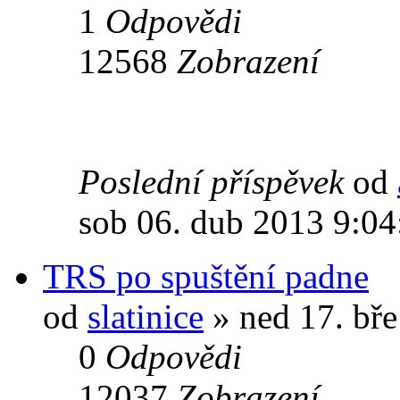
1
Odpovědi
12568
Zobrazení
Poslední příspěvek
od
sob 06. dub 2013 9:04
TRS po spuštění padne
od
slatinice
» ned 17. bř
0
Odpovědi
12037
Zobrazení