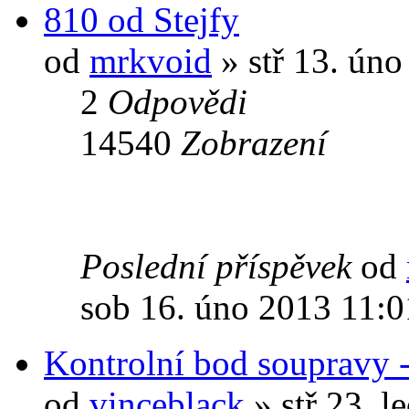
810 od Stejfy
od
mrkvoid
» stř 13. ún
2
Odpovědi
14540
Zobrazení
Poslední příspěvek
od
sob 16. úno 2013 11:0
Kontrolní bod soupravy -
od
vinceblack
» stř 23. l