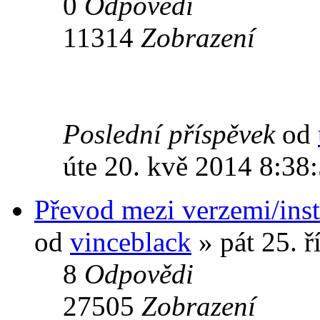
0
Odpovědi
11314
Zobrazení
Poslední příspěvek
od
úte 20. kvě 2014 8:38
Převod mezi verzemi/ins
od
vinceblack
» pát 25. ř
8
Odpovědi
27505
Zobrazení