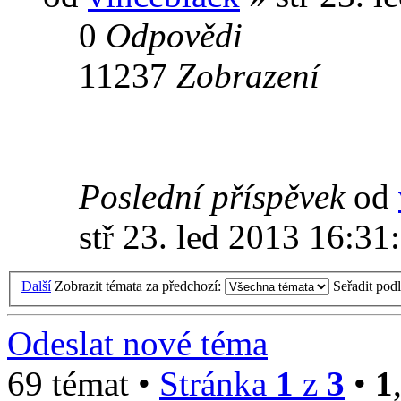
0
Odpovědi
11237
Zobrazení
Poslední příspěvek
od
stř 23. led 2013 16:31
Další
Zobrazit témata za předchozí:
Seřadit pod
Odeslat nové téma
69 témat •
Stránka
1
z
3
•
1