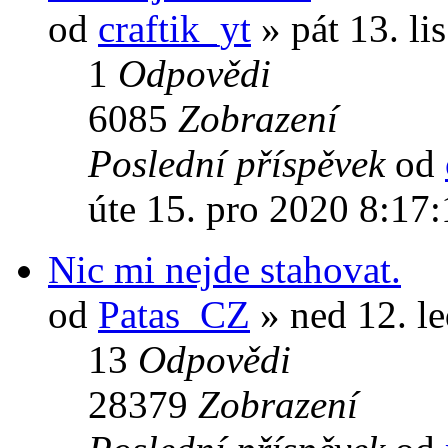
od
craftik_yt
» pát 13. li
1
Odpovědi
6085
Zobrazení
Poslední příspěvek
od
úte 15. pro 2020 8:17
Nic mi nejde stahovat.
od
Patas_CZ
» ned 12. l
13
Odpovědi
28379
Zobrazení