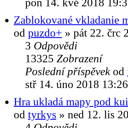
pon 14. kvě 2018 19:
Zablokované vkladanie
od
puzdo+
» pát 22. črc 
3
Odpovědi
13325
Zobrazení
Poslední příspěvek
od
stř 14. úno 2018 13:2
Hra ukladá mapy pod 
od
tyrkys
» ned 12. lis 2
4
Odpovědi