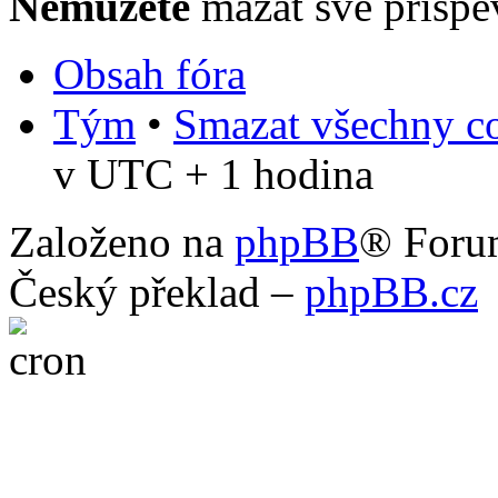
Nemůžete
mazat své příspě
Obsah fóra
Tým
•
Smazat všechny co
v UTC + 1 hodina
Založeno na
phpBB
® Foru
Český překlad –
phpBB.cz