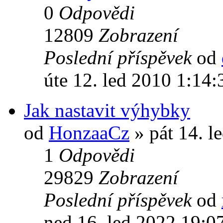
0
Odpovědi
12809
Zobrazení
Poslední příspěvek
od
úte 12. led 2010 1:14:
Jak nastavit výhybky
od
HonzaaCz
» pát 14. l
1
Odpovědi
29829
Zobrazení
Poslední příspěvek
od
ned 16. led 2022 19:0