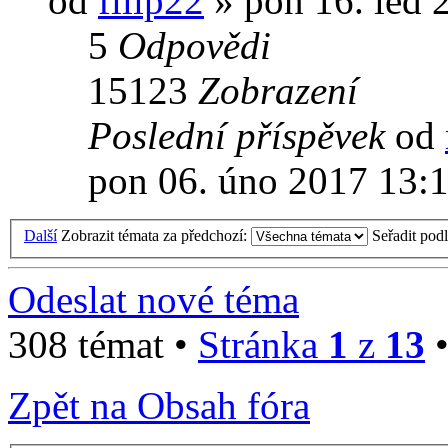
od
filip22
» pon 16. led 
5
Odpovědi
15123
Zobrazení
Poslední příspěvek
od
pon 06. úno 2017 13:
Další
Zobrazit témata za předchozí:
Seřadit pod
Odeslat nové téma
308 témat •
Stránka
1
z
13
Zpět na Obsah fóra