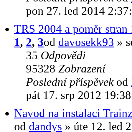
pon 27. led 2014 2:37
TRS 2004 a poměr stran 
1
,
2
,
3
od
davosekk93
» s
35
Odpovědi
95328
Zobrazení
Poslední příspěvek
od
pát 17. srp 2012 19:38
Navod na instalaci Trai
od
dandys
» úte 12. led 