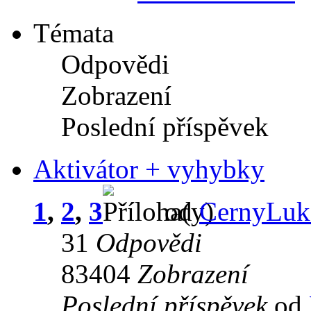
Témata
Odpovědi
Zobrazení
Poslední příspěvek
Aktivátor + vyhybky
1
,
2
,
3
od
CernyLuk
31
Odpovědi
83404
Zobrazení
Poslední příspěvek
od