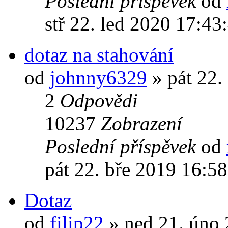
Poslední příspěvek
od
stř 22. led 2020 17:43
dotaz na stahování
od
johnny6329
» pát 22.
2
Odpovědi
10237
Zobrazení
Poslední příspěvek
od
pát 22. bře 2019 16:5
Dotaz
od
filip22
» ned 21. úno 