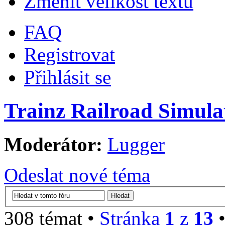
Změnit velikost textu
FAQ
Registrovat
Přihlásit se
Trainz Railroad Simula
Moderátor:
Lugger
Odeslat nové téma
308 témat •
Stránka
1
z
13