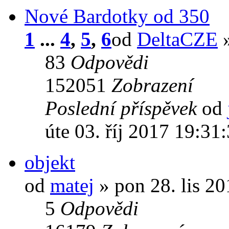
Nové Bardotky od 350
1
...
4
,
5
,
6
od
DeltaCZE
»
83
Odpovědi
152051
Zobrazení
Poslední příspěvek
od
úte 03. říj 2017 19:31
objekt
od
matej
» pon 28. lis 2
5
Odpovědi