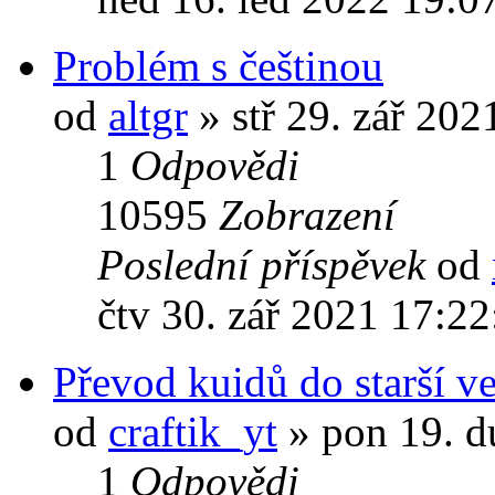
Problém s češtinou
od
altgr
» stř 29. zář 202
1
Odpovědi
10595
Zobrazení
Poslední příspěvek
od
čtv 30. zář 2021 17:22
Převod kuidů do starší ve
od
craftik_yt
» pon 19. d
1
Odpovědi