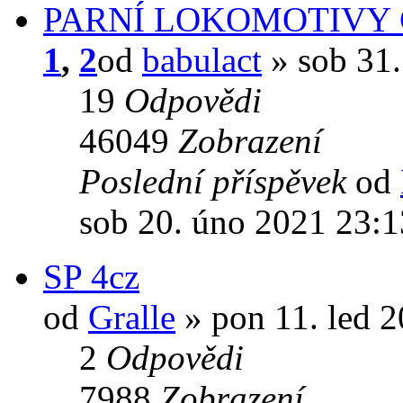
PARNÍ LOKOMOTIVY ČSD
1
,
2
od
babulact
» sob 31.
19
Odpovědi
46049
Zobrazení
Poslední příspěvek
od
sob 20. úno 2021 23:1
SP 4cz
od
Gralle
» pon 11. led 
2
Odpovědi
7988
Zobrazení