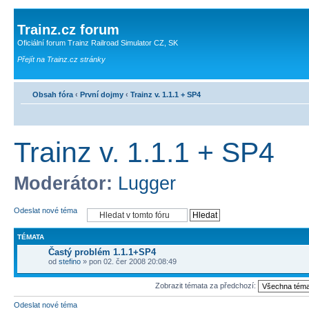
Trainz.cz forum
Oficiální forum Trainz Railroad Simulator CZ, SK
Přejít na Trainz.cz stránky
Obsah fóra
‹
První dojmy
‹
Trainz v. 1.1.1 + SP4
Trainz v. 1.1.1 + SP4
Moderátor:
Lugger
Odeslat nové téma
TÉMATA
Častý problém 1.1.1+SP4
od
stefino
» pon 02. čer 2008 20:08:49
Zobrazit témata za předchozí:
Odeslat nové téma