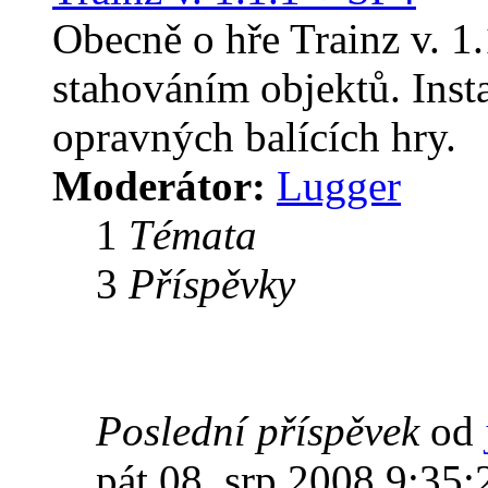
Obecně o hře Trainz v. 1
stahováním objektů. Insta
opravných balících hry.
Moderátor:
Lugger
1
Témata
3
Příspěvky
Poslední příspěvek
od
pát 08. srp 2008 9:35: