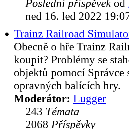
Poslední příspěvek
od
ned 16. led 2022 19:0
Trainz Railroad Simulat
Obecně o hře Trainz Railr
koupit? Problémy se stah
objektů pomocí Správce s
opravných balících hry.
Moderátor:
Lugger
243
Témata
2068
Příspěvky