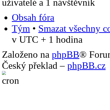
uživatelé a 1 návštěvník
Obsah fóra
Tým
•
Smazat všechny co
v UTC + 1 hodina
Založeno na
phpBB
® Foru
Český překlad –
phpBB.cz