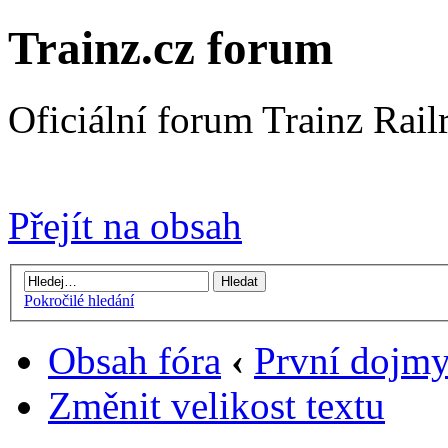
Trainz.cz forum
Oficiální forum Trainz Rai
Přejít na Trainz.cz stránky
Přejít na obsah
Pokročilé hledání
Obsah fóra
‹
První dojm
Změnit velikost textu