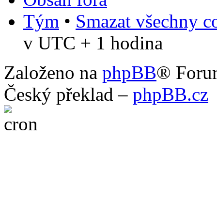
Tým
•
Smazat všechny co
v UTC + 1 hodina
Založeno na
phpBB
® Foru
Český překlad –
phpBB.cz