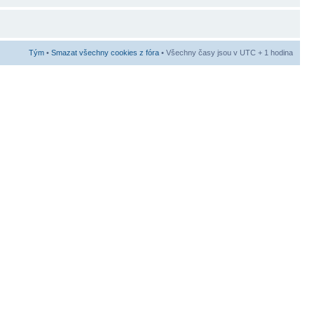
Tým
•
Smazat všechny cookies z fóra
• Všechny časy jsou v UTC + 1 hodina