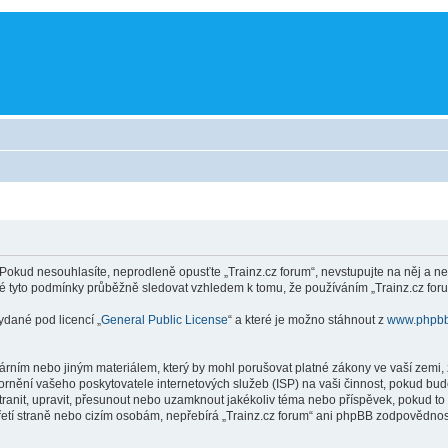
Pokud nesouhlasíte, neprodleně opusťte „Trainz.cz forum“, nevstupujte na něj a ne
é tyto podmínky průběžně sledovat vzhledem k tomu, že používáním „Trainz.cz forum
ydané pod licencí „
General Public License
“ a které je možno stáhnout z
www.phpb
rním nebo jiným materiálem, který by mohl porušovat platné zákony ve vaší zemi, z
ornění vašeho poskytovatele internetových služeb (ISP) na vaši činnost, pokud bu
dstranit, upravit, přesunout nebo uzamknout jakékoliv téma nebo příspěvek, pokud t
řetí straně nebo cizím osobám, nepřebírá „Trainz.cz forum“ ani phpBB zodpovědnost