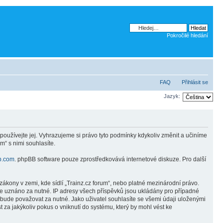
Pokročilé hledání
FAQ
Přihlásit se
Jazyk:
používejte jej. Vyhrazujeme si právo tyto podmínky kdykoliv změnit a učiníme
“ s nimi souhlasíte.
b.com
. phpBB software pouze zprostředkovává internetové diskuze. Pro další
ákony v zemi, kde sídlí „Trainz.cz forum“, nebo platné mezinárodní právo.
de uznáno za nutné. IP adresy všech příspěvků jsou ukládány pro případné
o bude považovat za nutné. Jako uživatel souhlasíte se všemi údaji uloženými
 za jakýkoliv pokus o vniknutí do systému, který by mohl vést ke