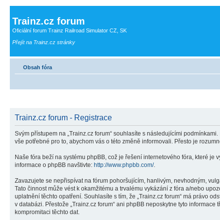
Trainz.cz forum
Oficiální forum Trainz Railroad Simulator CZ, SK
Přejít na Trainz.cz stránky
Obsah fóra
Trainz.cz forum - Registrace
Svým přístupem na „Trainz.cz forum“ souhlasíte s následujícími podmínkami. 
vše potřebné pro to, abychom vás o této změně informovali. Přesto je rozumn
Naše fóra beží na systému phpBB, což je řešení internetového fóra, které je v
informace o phpBB navštivte:
http://www.phpbb.com/
.
Zavazujete se nepřispívat na fórum pohoršujícím, hanlivým, nevhodným, vulgá
Tato činnost může vést k okamžitému a trvalému vykázání z fóra a/nebo upoz
uplatnění těchto opatření. Souhlasíte s tím, že „Trainz.cz forum“ má právo o
v databázi. Přestože „Trainz.cz forum“ ani phpBB neposkytne tyto informace t
kompromitaci těchto dat.