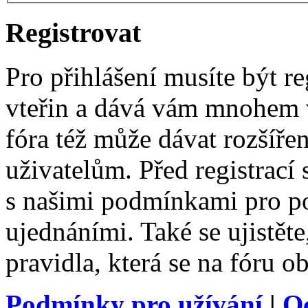
Registrovat
Pro přihlášení musíte být re
vteřin a dává vám mnohem v
fóra též může dávat rozšíř
uživatelům. Před registrací s
s našimi podmínkami pro pou
ujednáními. Také se ujistěte,
pravidla, která se na fóru ob
Podmínky pro užívání
|
O