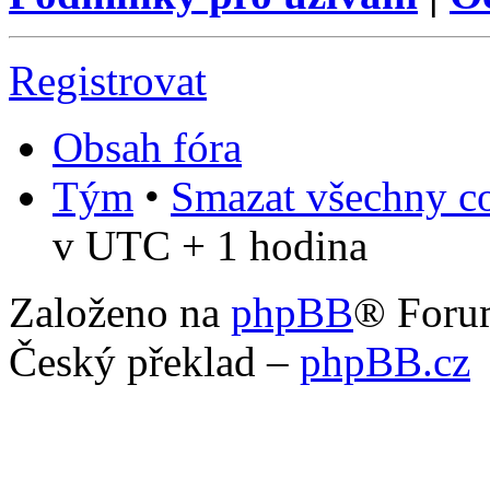
Registrovat
Obsah fóra
Tým
•
Smazat všechny co
v UTC + 1 hodina
Založeno na
phpBB
® Foru
Český překlad –
phpBB.cz