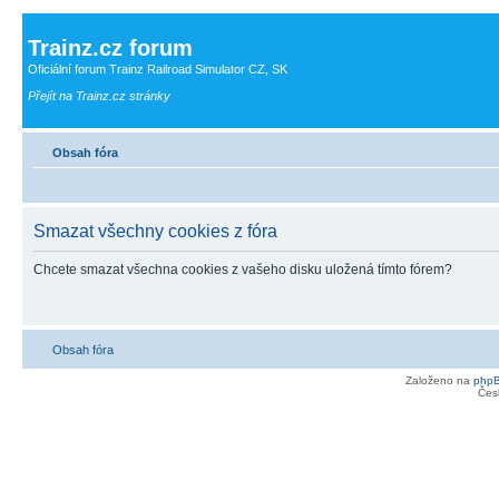
Trainz.cz forum
Oficiální forum Trainz Railroad Simulator CZ, SK
Přejít na Trainz.cz stránky
Obsah fóra
Smazat všechny cookies z fóra
Chcete smazat všechna cookies z vašeho disku uložená tímto fórem?
Obsah fóra
Založeno na
php
Čes