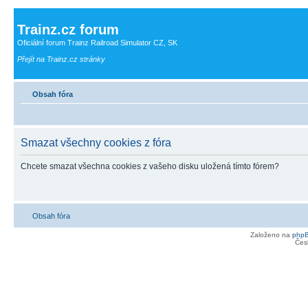
Trainz.cz forum
Oficiální forum Trainz Railroad Simulator CZ, SK
Přejít na Trainz.cz stránky
Obsah fóra
Smazat všechny cookies z fóra
Chcete smazat všechna cookies z vašeho disku uložená tímto fórem?
Obsah fóra
Založeno na
php
Čes