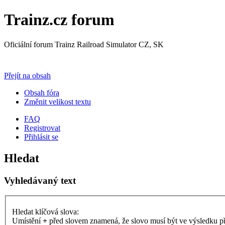
Trainz.cz forum
Oficiální forum Trainz Railroad Simulator CZ, SK
Přejít na Trainz.cz stránky
Přejít na obsah
Obsah fóra
Změnit velikost textu
FAQ
Registrovat
Přihlásit se
Hledat
Vyhledávaný text
Hledat klíčová slova:
Umístění
+
před slovem znamená, že slovo musí být ve výsledku p