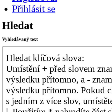
Přihlásit se
Hledat
Vyhledávaný text
Hledat klíčová slova:
Umístění
+
před slovem znam
výsledku přítomno, a
-
zname
výsledku přítomno. Pokud ch
s jedním z více slov, umístě
|
. Použitím * nahradíte část 