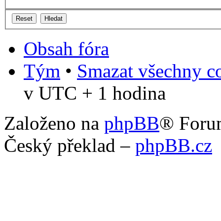
Obsah fóra
Tým
•
Smazat všechny co
v UTC + 1 hodina
Založeno na
phpBB
® Foru
Český překlad –
phpBB.cz