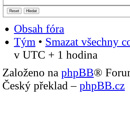
Obsah fóra
Tým
•
Smazat všechny co
v UTC + 1 hodina
Založeno na
phpBB
® Foru
Český překlad –
phpBB.cz