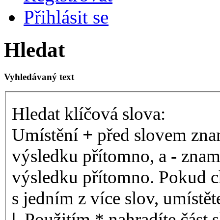
Přihlásit se
Hledat
Vyhledávaný text
Hledat klíčová slova:
Umístění
+
před slovem znam
výsledku přítomno, a
-
zname
výsledku přítomno. Pokud ch
s jedním z více slov, umístě
|
. Použitím * nahradíte část 