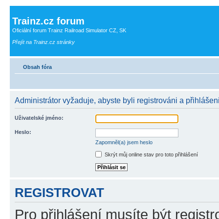
Trainz.cz forum
Oficiální forum Trainz Railroad Simulator CZ, SK
Přejít na Trainz.cz stránky
Obsah fóra
Administrátor vyžaduje, abyste byli registrováni a přihlášeni
Uživatelské jméno:
Heslo:
Zapomněl(a) jsem heslo
Skrýt můj online stav pro toto přihlášení
REGISTROVAT
Pro přihlášení musíte být registr