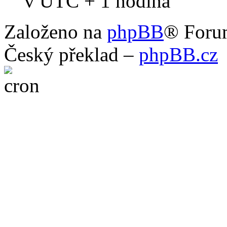
v UTC + 1 hodina
Založeno na
phpBB
® Foru
Český překlad –
phpBB.cz