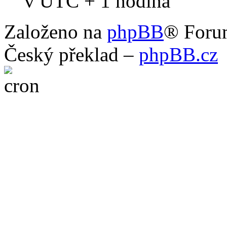
v UTC + 1 hodina
Založeno na
phpBB
® Foru
Český překlad –
phpBB.cz