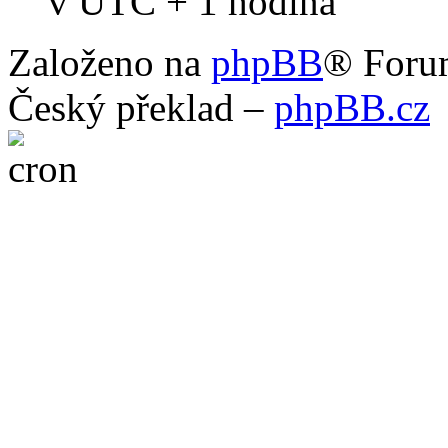
v UTC + 1 hodina
Založeno na
phpBB
® Foru
Český překlad –
phpBB.cz