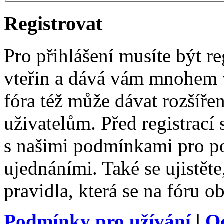
Registrovat
Pro přihlášení musíte být re
vteřin a dává vám mnohem v
fóra též může dávat rozšíř
uživatelům. Před registrací s
s našimi podmínkami pro pou
ujednáními. Také se ujistěte,
pravidla, která se na fóru ob
Podmínky pro užívání
|
O