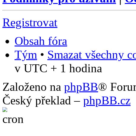
Registrovat
Obsah fóra
Tým
•
Smazat všechny co
v UTC + 1 hodina
Založeno na
phpBB
® Foru
Český překlad –
phpBB.cz