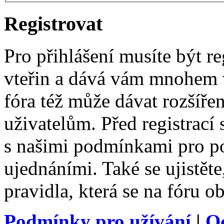
Registrovat
Pro přihlášení musíte být re
vteřin a dává vám mnohem v
fóra též může dávat rozšíř
uživatelům. Před registrací s
s našimi podmínkami pro pou
ujednáními. Také se ujistěte,
pravidla, která se na fóru ob
Podmínky pro užívání
|
O