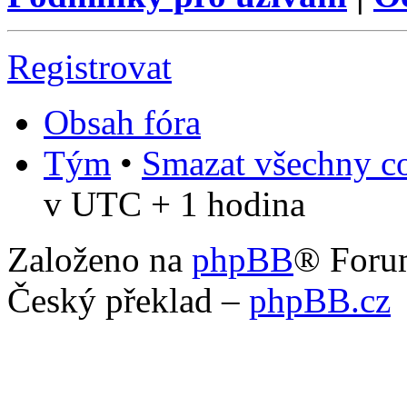
Registrovat
Obsah fóra
Tým
•
Smazat všechny co
v UTC + 1 hodina
Založeno na
phpBB
® Foru
Český překlad –
phpBB.cz