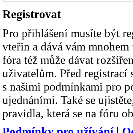
Registrovat
Pro přihlášení musíte být re
vteřin a dává vám mnohem v
fóra též může dávat rozšíř
uživatelům. Před registrací s
s našimi podmínkami pro pou
ujednáními. Také se ujistěte,
pravidla, která se na fóru ob
Podmínky pro užívání
|
O