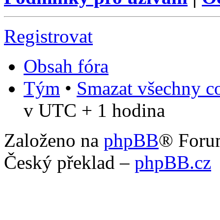
Registrovat
Obsah fóra
Tým
•
Smazat všechny co
v UTC + 1 hodina
Založeno na
phpBB
® Foru
Český překlad –
phpBB.cz