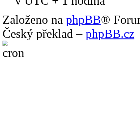
v UTC + 1 hodina
Založeno na
phpBB
® Foru
Český překlad –
phpBB.cz