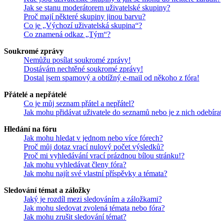
Jak se stanu moderátorem uživatelské skupiny?
Proč mají některé skupiny jinou barvu?
Co je „Výchozí uživatelská skupina“?
Co znamená odkaz „Tým“?
Soukromé zprávy
Nemůžu posílat soukromé zprávy!
Dostávám nechtěné soukromé zprávy!
Dostal jsem spamový a obtížný e-mail od někoho z fóra!
Přátelé a nepřátelé
Co je můj seznam přátel a nepřátel?
Jak mohu přidávat uživatele do seznamů nebo je z nich odebíra
Hledání na fóru
Jak mohu hledat v jednom nebo více fórech?
Proč můj dotaz vrací nulový počet výsledků?
Proč mi vyhledávání vrací prázdnou bílou stránku!?
Jak mohu vyhledávat členy fóra?
Jak mohu najít své vlastní příspěvky a témata?
Sledování témat a záložky
Jaký je rozdíl mezi sledováním a záložkami?
Jak mohu sledovat zvolená témata nebo fóra?
Jak mohu zrušit sledování témat?