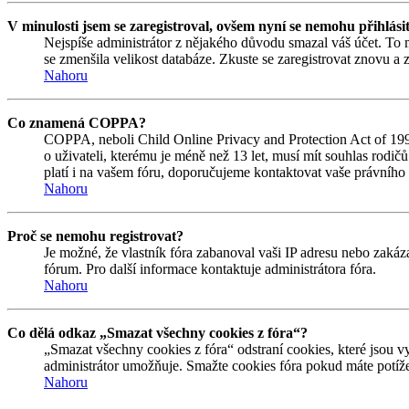
V minulosti jsem se zaregistroval, ovšem nyní se nemohu přihlási
Nejspíše administrátor z nějakého důvodu smazal váš účet. To mo
se zmenšila velikost databáze. Zkuste se zaregistrovat znovu a z
Nahoru
Co znamená COPPA?
COPPA, neboli Child Online Privacy and Protection Act of 1998
o uživateli, kterému je méně než 13 let, musí mít souhlas rodičů 
platí i na vašem fóru, doporučujeme kontaktovat vaše právní
Nahoru
Proč se nemohu registrovat?
Je možné, že vlastník fóra zabanoval vaši IP adresu nebo zakáza
fórum. Pro další informace kontaktuje administrátora fóra.
Nahoru
Co dělá odkaz „Smazat všechny cookies z fóra“?
„Smazat všechny cookies z fóra“ odstraní cookies, které jsou v
administrátor umožňuje. Smažte cookies fóra pokud máte potíže
Nahoru