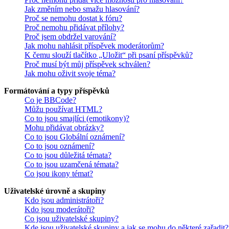
Jak změním nebo smažu hlasování?
Proč se nemohu dostat k fóru?
Proč nemohu přidávat přílohy?
Proč jsem obdržel varování?
Jak mohu nahlásit příspěvek moderátorům?
K čemu slouží tlačítko „Uložit“ při psaní příspěvků?
Proč musí být můj příspěvek schválen?
Jak mohu oživit svoje téma?
Formátování a typy příspěvků
Co je BBCode?
Můžu používat HTML?
Co to jsou smajlíci (emotikony)?
Mohu přidávat obrázky?
Co to jsou Globální oznámení?
Co to jsou oznámení?
Co to jsou důležitá témata?
Co to jsou uzamčená témata?
Co jsou ikony témat?
Uživatelské úrovně a skupiny
Kdo jsou administrátoři?
Kdo jsou moderátoři?
Co jsou uživatelské skupiny?
Kde jsou uživatelské skupiny a jak se mohu do některé zařadit?