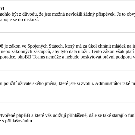
t?!
hlo být z důvodu, že jste možná nevložili žádný příspěvek. Je to obvykl
apojte se do diskuzí.
 je zákon ve Spojených Státech, který má za úkol chránit mládež na in
nebo zákonných zástupců, aby tyto data uložil. Tento zákon však platí po
ho poradce, phpBB Teams nemůže a nebude poskytovat právni podporu v
l použití uživatelského jména, které jste si zvolili. Administrátor také
ytvořené phpBB a které vás udržují přihlášené, dále se také starají o f
 s přihlašováním.