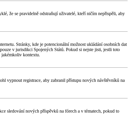
é, že se pravidelně odstraňují uživatelé, kteří ničím nepřispěli, aby
ternetu. Stránky, kde je potencionální možnost ukládání osobních dat
uze v jurisdikci Spojených Států. Pokud si nejste jisti, jestli toto
 jakémkoliv kontextu.
 mohl vypnout registrace, aby zabranil přístupu nových návštěvníků na
unkce sledování nových příspěvků na fórech a v tématech, pokud to