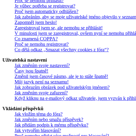
Proč se nemohu přihlásit?
Je vůbec potřeba se registrovat?
Proč jsem automaticky odhlášen?
Jak zabráním, aby se moje uživatelské jméno objevilo v sezna
Zapomněl jsem heslo!
Zaregistroval jsem se, ale nemohu se přihlásit!
V minulosti jsem se zaregistroval, ovšem nyní se nemohu přihlá
Co znamená COPPA?
Proč se nemohu registrovat?
Co dělá odkaz „Smazat všechny cookies z fóra“?
Uživatelská nastavení
Jak změním svoje nastavení?
Časy jsou špatně!
Změnil jsem časové pásmo, ale je to stále špatně!
Můj jazyk není na seznamu!
Jak zobrazím obrázek pod uživatelským jménem?
Jak změním svoje zařazení?
Když kliknu na e-mailový odkaz uživatele, jsem vyzván k přihl
Vkládání příspěvků
Jak vložím téma do fóra?
Jak změním nebo smažu příspěvek?
Jak přidám podpis k mému příspěvku?
Jak vytvořím hlasování?
Proč nemohu přidat více možností pro hlasování?