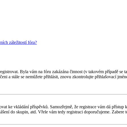
ch záležitostí fóra?
 registrovat. Byla vám na fóru zakázána činnost (v takovém případě se t
oučeni a stále se nemůžete přihlásit, znovu zkontrolujte přihlašovací jm
gistrovat ke vkládání příspěvků. Samozřejmě, že registrace vám dá přís
ášení do skupin, atd. Vřele vám tedy registraci doporučujeme. Zabere to