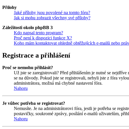
Přílohy
Jaké přílohy jsou povolené na tomto fóru?
Jak si mohu zobrazit všechny své přílohy?
Záležitosti okolo phpBB 3
Kdo napsal tento program?
Proč není k dispozici funkce X?
Koho mám kontaktovat ohledně obtěžujících e-mailů nebo právní
Registrace a přihlášení
Proč se nemohu přihlásit?
Už jste se zaregistrovali? Před přihlášením je nutné se nejdříve
se na důvody. Pokud jste se registrovali, nebyli jste z fóra vyl
administrátora, možná má chybné nastavení fóra.
Nahoru
Je vůbec potřeba se registrovat?
Nemusíte. Je na administrátorovi fóra, jestli je potřeba se re
postavičky, soukromé zprávy, posílání e-mailů uživatelům, přihl
Nahoru