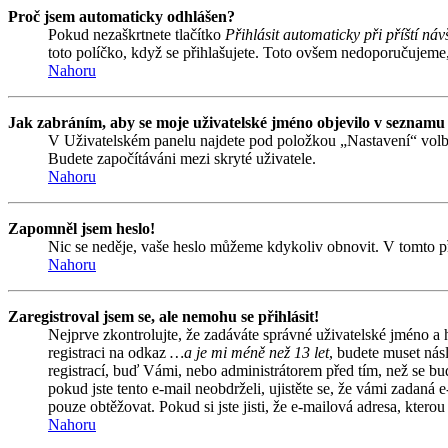
Proč jsem automaticky odhlášen?
Pokud nezaškrtnete tlačítko
Přihlásit automaticky při příští náv
toto políčko, když se přihlašujete. Toto ovšem nedoporučujeme, 
Nahoru
Jak zabráním, aby se moje uživatelské jméno objevilo v seznamu
V Uživatelském panelu najdete pod položkou „Nastavení“ vol
Budete započítáváni mezi skryté uživatele.
Nahoru
Zapomněl jsem heslo!
Nic se neděje, vaše heslo můžeme kdykoliv obnovit. V tomto př
Nahoru
Zaregistroval jsem se, ale nemohu se přihlásit!
Nejprve zkontrolujte, že zadáváte správné uživatelské jméno a
registraci na odkaz
…a je mi méně než 13 let
, budete muset nás
registrací, buď Vámi, nebo administrátorem před tím, než se bud
pokud jste tento e-mail neobdrželi, ujistěte se, že vámi zadan
pouze obtěžovat. Pokud si jste jisti, že e-mailová adresa, kterou 
Nahoru