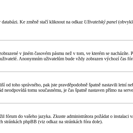
v databázi. Ke změně stačí kliknout na odkaz
Uživatelský panel
(obvykle
 zobrazené v jiném časovém pásmu než v tom, ve kterém se nacházíte. Po
í uživatelé. Anonymním uživatelům bude vždy zobrazen výchozí čas fór
čas liší od toho správného, pak jste pravděpodobně špatně nastavili letn
d neodpovídá tomu současnému, je čas špatně nastaven přímo na serve
ožil fórum do vašeho jazyka. Zkuste administrátora požádat o instalaci
ch stránkách phpBB (viz odkaz na stránkách fóra dole).