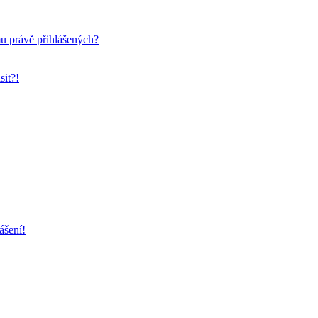
mu právě přihlášených?
sit?!
ášení!