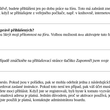
štěvě
, budete přihlášeni jen po dobu práce na fóru. Toto má zabránit zne
když se přihlašujete z veřejného počítače, např. v knihovně, internetov
 právě přihlášených?
bu
Skrýt moji přítomnost na fóru
. Volbou možnosti
aktivujete tuto 
Ano
ípadě zmáčkněte na přihlašovací stránce tlačítko
Zapomněl jsem svoje 
 heslo. Pokud jsou v pořádku, pak se mohla odehrát jedna z následujíc
ledovat zaslané instrukce. Pokud toto není ten případ, pak váš účet mu
ete moci přihlásit. Když jste se registrovali, byli byste k tomuto vyzv
á e-mailová adresa je platná. Jedním důvodem, proč se aktivace používá,
jste použili je platná, kontaktujte administrátora boardu.