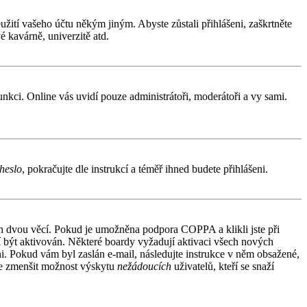
užití vašeho účtu někým jiným. Abyste zůstali přihlášeni, zaškrtněte
é kavárně, univerzitě atd.
funkci. Online vás uvidí pouze administrátoři, moderátoři a vy sami.
heslo
, pokračujte dle instrukcí a téměř ihned budete přihlášeni.
ích dvou věcí. Pokud je umožněna podpora COPPA a klikli jste při
sí být aktivován. Některé boardy vyžadují aktivaci všech nových
áni. Pokud vám byl zaslán e-mail, následujte instrukce v něm obsažené,
 je zmenšit možnost výskytu
nežádoucích
uživatelů, kteří se snaží